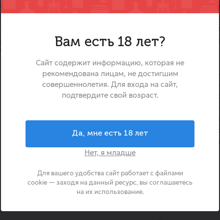
ами.
Вино «Вьехо Марчанте Тем
ой, оттенками красных фруктов
это элегантное и освежаю
вино, созданное в солн
ных ягод (клубника, малина),
благородного сорта виног
Вам есть 18 лет?
нюансами.
Оно воплощает лёгкость и 
осадо роз. сух.
подходящие для тёплог
Сайт содержит информацию, которая не
рекомендована лицам, не достигшим
непринуждённых встре
совершеннолетия. Для входа на сайт,
традиционно ассоциирующи
подтвердите свой возраст.
красными винами, в ро
раскрывается соверше
демонстрируя удивительн
фруктовую яркость. Это вин
Да, мне есть 18 лет
выбором для лёгкого обеда 
Нет, я младше
привнося в каждый момент
шарм и летнее настроение.
Для вашего удобства сайт работает с файлами
cookie — заходя на данный ресурс, вы соглашаетесь
на их использование.