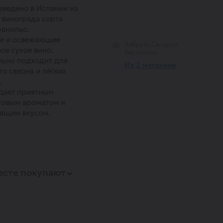
ведено в Испании из
винограда сорта
анильо.
ое и освежающее
Забрать Сегодня
ое сухое вино.
Бесплатно
ьно подходит для
Из 2 магазине
го сезона и лёгких
.
дает приятным
товым ароматом и
ящим вкусом.
есте покупают