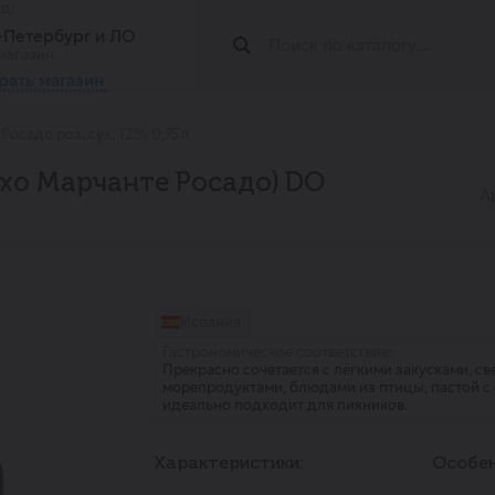
од:
т-Петербург и ЛО
магазин
рать магазин
Росадо роз. сух. 12% 0,75л
ьехо Марчанте Росадо) DO
А
Испания
Гастрономическое соответствие:
Прекрасно сочетается с лёгкими закусками, с
морепродуктами, блюдами из птицы, пастой 
идеально подходит для пикников.
Характеристики:
Особен