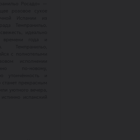
пранильо Росадо» —
щее розовое сухое
ечной Испании из
рада Темпранильо.
свежесть, идеально
о времени года и
ч. Темпранильо,
йся с полнотелыми
зовом исполнении
нно по-новому,
ую утончённость и
о станет прекрасным
или уютного вечера,
 истинно испанский