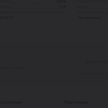
Сахар
сухое
Страна происхо
Объем
0.75
Бренд
Рекомендуемая температура подачи
Основной сорт в
8–10 °С
Темпранильо
учайте личные
Оформляя заказ, вы со
купателям
Партнерам