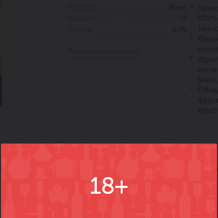
Каталог
Вино
Произ
Крепость
12
100% 
Темпр
Объем
0.75
Легк
розов
Все характеристики
Идеал
летне
блюд
Обла
фрук
хруст
)
Вопросы
Где купить
Вм
18+