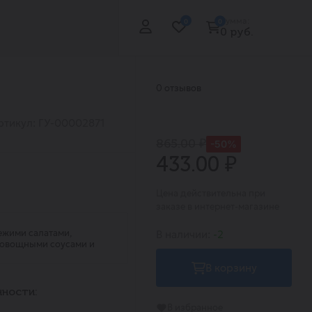
Сумма:
0
0
0 руб.
0 отзывов
ртикул: ГУ-00002871
865.00 ₽
-50%
433.00 ₽
Цена действительна при
заказе в интернет-магазине
вежими салатами,
В наличии:
-2
с овощными соусами и
В корзину
ности:
В избранное