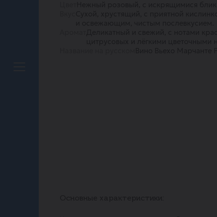
Цвет
Нежный розовый, с искрящимися блик
Вкус
Сухой, хрустящий, с приятной кислинк
и освежающим, чистым послевкусием.
Аромат
Деликатный и свежий, с нотами крас
цитрусовых и лёгкими цветочными 
Название на русском
Вино Вьехо Марчанте Р
Основные характеристики: