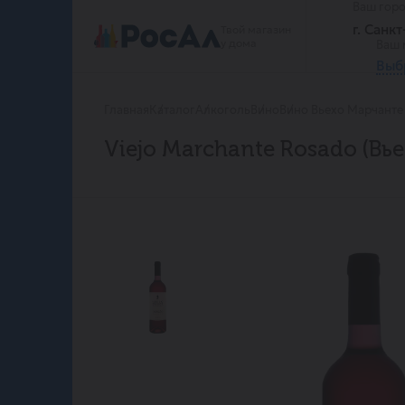
Ваш гор
г. Санк
Твой магазин
у дома
Ваш 
Выб
Главная
Каталог
Алкоголь
Вино
Вино Вьехо Марчанте 
Viejo Marchante Rosado (В