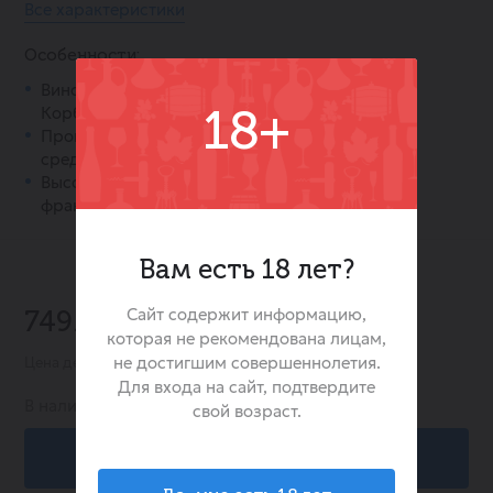
Все характеристики
Особенности:
Виноград выращен в знаменитом регионе
Корбьер, на юге Франции.
18+
Производится из классических
средиземноморских сортов винограда.
Высокое качество, подтверждённое
французскими традициями виноделия.
Вам есть 18 лет?
-25%
Сайт содержит информацию,
749.00 ₽
998.00 ₽
которая не рекомендована лицам,
не достигшим совершеннолетия.
Цена действительна при заказе в интернет-магазине
Для входа на сайт, подтвердите
В наличии:
23
свой возраст.
В корзину