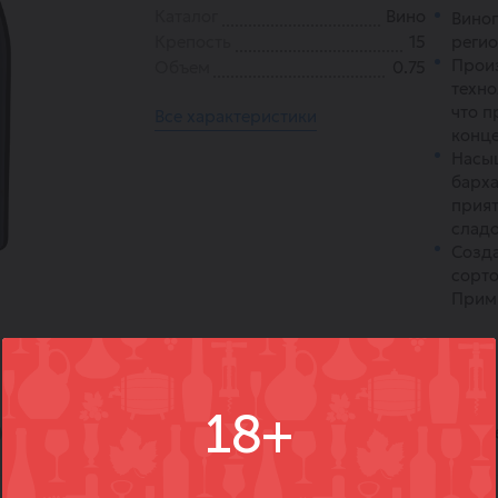
Каталог
Вино
Вино
Крепость
15
регио
Прои
Объем
0.75
техно
что п
Все характеристики
конц
Насы
барха
прият
сладо
Созда
сорто
Прим
18+
)
Вопросы
Где купить
Вм