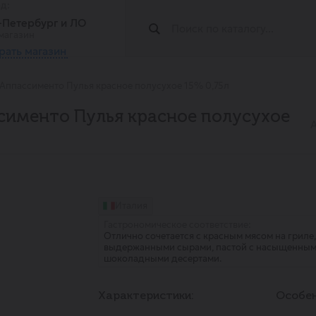
од:
т-Петербург и ЛО
магазин
рать магазин
Аппассименто Пулья красное полусухое 15% 0,75л
сименто Пулья красное полусухое
Италия
Гастрономическое соответствие:
Отлично сочетается с красным мясом на гриле
выдержанными сырами, пастой с насыщенными 
шоколадными десертами.
Характеристики:
Особен