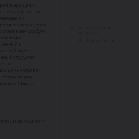
град выращен в
не Апулия, Италия.
зведено по
логии аппассименто,
Забрать Сегодня
ридает вину особую
Бесплатно
ентрацию.
Из 18 магазинах
щенный и
тистый вкус с
ной полусухой
стью.
но из винограда
в Негроамаро,
итиво и Мерло.
есте покупают