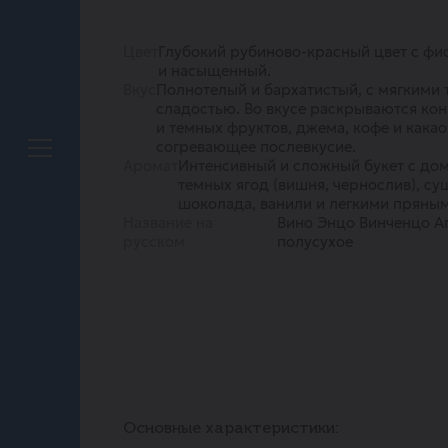
Цвет
Глубокий рубиново-красный цвет с фи
и насыщенный.
Вкус
Полнотелый и бархатистый, с мягкими 
сладостью. Во вкусе раскрываются ко
и темных фруктов, джема, кофе и какао
согревающее послевкусие.
Аромат
Интенсивный и сложный букет с д
темных ягод (вишня, чернослив), су
шоколада, ванили и легкими пряны
Название на
Вино Энцо Винченцо А
русском
полусухое
Основные характеристики: