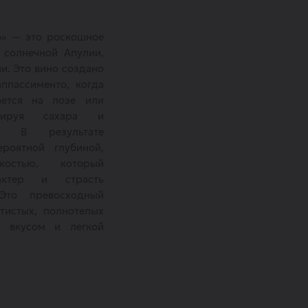
o» — это роскошное
 солнечной Апулии,
и. Это вино создано
ппассименто, когда
ается на лозе или
рируя сахара и
а. В результате
ероятной глубиной,
остью, который
ктер и страсть
 Это превосходный
тистых, полнотелых
 вкусом и легкой