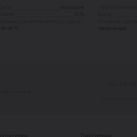
Сахар
полусухое
Страна происхо
Объем
0.75
Бренд
Рекомендуемая температура подачи
Основной сорт в
16–18 °С
Негроамаро
учайте личные
Оформляя заказ, вы со
купателям
Партнерам