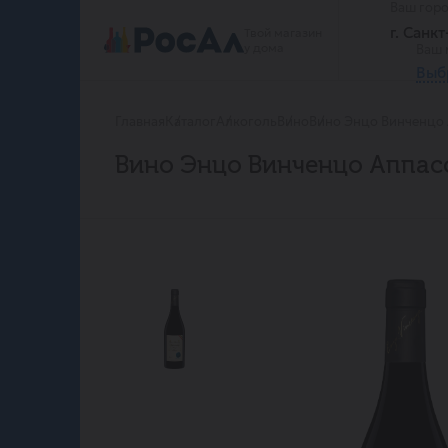
Ваш гор
г. Санк
Твой магазин
у дома
Ваш 
Выб
Главная
Каталог
Алкоголь
Вино
Вино Энцо Винченцо 
Вино Энцо Винченцо Аппас