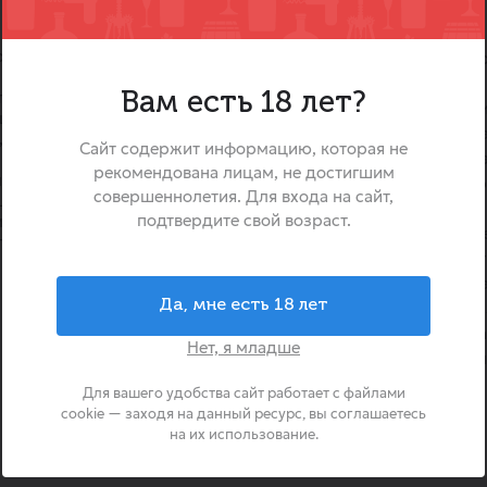
олетовыми оттенками, плотный
«Enzo Vincenzo Appassiment
красное полусухое вино из
танинами и приятной
Вам есть 18 лет?
расположенной на юге Итали
нцентрированные тона красных
по уникальной технологии а
, переходящие в долгое,
Сайт содержит информацию, которая не
часть винограда подвялив
рекомендована лицам, не достигшим
оминирующими нотами спелых
после сбора, концент
совершеннолетия. Для входа на сайт,
шеных фруктов (изюм),
ароматические веществ
подтвердите свой возраст.
ми акцентами.
получается напиток с нев
ппассименто красное
насыщенностью и мягк
воплощает южный хара
Да, мне есть 18 лет
итальянского виноделия.
выбор для ценителей барха
Нет, я младше
вин с богатым фруктовым
сладостью.
Для вашего удобства сайт работает с файлами
cookie — заходя на данный ресурс, вы соглашаетесь
на их использование.