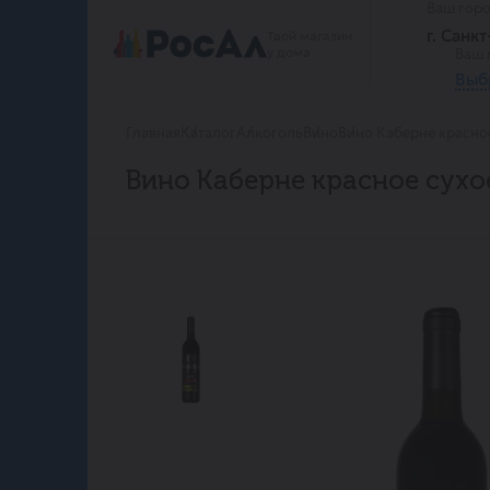
Ваш гор
г. Санк
Твой магазин
у дома
Ваш 
Выб
Главная
Каталог
Алкоголь
Вино
Вино Каберне красно
Вино Каберне красное сухо