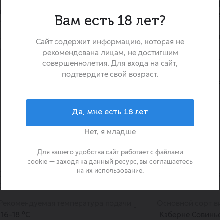
гранатовыми оттенками.
«Черноморская Гроздь Кабе
нтегрированными танинами,
сухое вино, которое перене
Вам есть 18 лет?
ослевкусием.
солнцем виноградники
и чёрной смородины, спелой
побережья. Оно создано из 
 пряными нюансами.
Сайт содержит информацию, которая не
винограда Каберне (Каберне
 сухое Черноморская Гроздь
рекомендована лицам, не достигшим
обрёл здесь свой уникаль
совершеннолетия. Для входа на сайт,
вину глубокий, насыщенный
подтвердите свой возраст.
аромат. Это вино является 
для ценителей сухих вин,
сытные блюда и создавая 
Да, мне есть 18 лет
любом застолье.
Нет, я младше
Для вашего удобства сайт работает с файлами
cookie — заходя на данный ресурс, вы соглашаетесь
на их использование.
Сахар
сухое
Страна происхо
Объем
0.7
Бренд
Рекомендуемая температура подачи
Основной сорт в
16–18 °С
Каберне Совинь