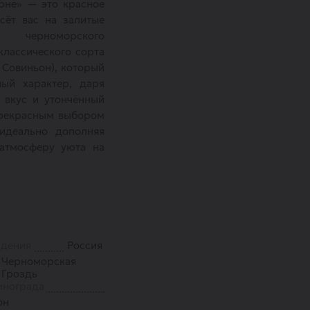
рне» — это красное
сёт вас на залитые
 черноморского
классического сорта
 Совиньон), который
ный характер, даря
 вкус и утончённый
прекрасным выбором
 идеально дополняя
атмосферу уюта на
ждения
Россия
Черноморская
Гроздь
инограда
он