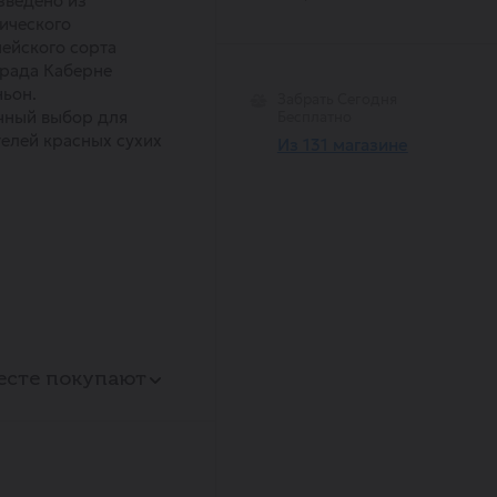
зведено из
ического
ейского сорта
рада Каберне
ьон.
Забрать Сегодня
чный выбор для
Бесплатно
елей красных сухих
Из 131 магазине
есте покупают