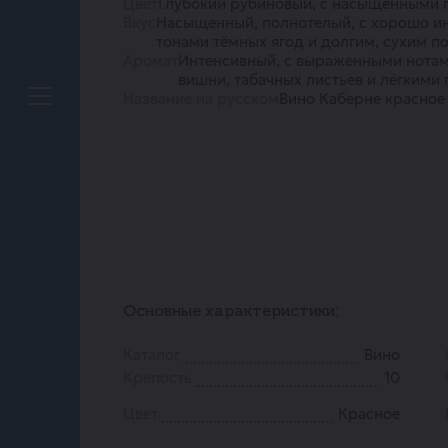
Цвет
Глубокий рубиновый, с насыщенными 
Вкус
Насыщенный, полнотелый, с хорошо и
тонами тёмных ягод и долгим, сухим п
Аромат
Интенсивный, с выраженными нотам
вишни, табачных листьев и лёгкими
Название на русском
Вино Каберне красное
Основные характеристики:
Каталог
Вино
Крепость
10
Цвет
Красное