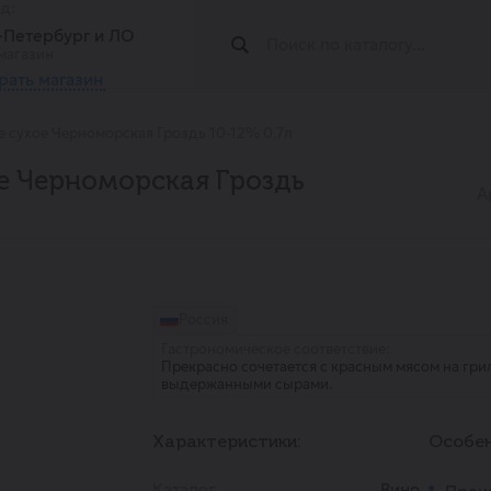
од:
т-Петербург и ЛО
магазин
рать магазин
е сухое Черноморская Гроздь 10-12% 0,7л
е Черноморская Гроздь
А
Россия
Гастрономическое соответствие:
Прекрасно сочетается с красным мясом на грил
выдержанными сырами.
Характеристики:
Особен
Каталог
Вино