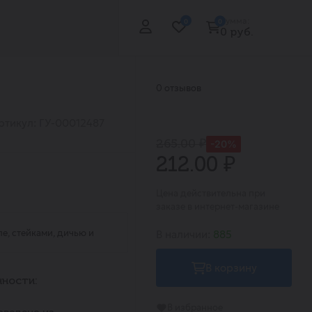
Сумма:
0
0
0 руб.
0 отзывов
ртикул: ГУ-00012487
265.00 ₽
-20%
212.00 ₽
Цена действительна при
заказе в интернет-магазине
е, стейками, дичью и
В наличии:
885
В корзину
ности:
В избранное