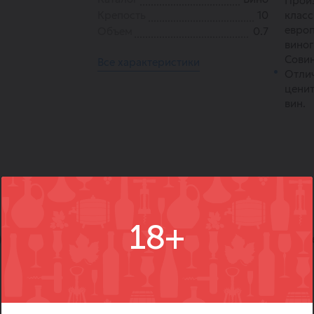
Прои
Крепость
10
класс
европ
Объем
0.7
виног
Совин
Все характеристики
Отли
ценит
вин.
18+
)
Вопросы
Где купить
Вм