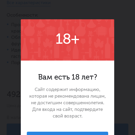
Все характеристики
Особенности:
Произведено из высококачественных сортов
красного винограда.
18+
Обладает гармоничным полусухим вкусом с
фруктовыми нотами.
Идеально подходит для различных
гастрономических сочетаний.
Португальское качество в каждой бутылке.
Вам есть 18 лет?
-45%
Сайт содержит информацию,
492.00 ₽
которая не рекомендована лицам,
895.00 ₽
не достигшим совершеннолетия.
Цена действительна при заказе в интернет-магазине
Для входа на сайт, подтвердите
свой возраст.
В наличии:
0
В корзину