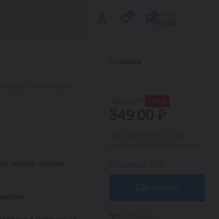
Сумма:
0
0
0 руб.
0 отзывов
ртикул: ГУ-00015249
435.00 ₽
-20%
349.00 ₽
Цена действительна при
заказе в интернет-магазине
той, пиццей, лёгкими
В наличии:
1022
В корзину
ности:
В избранное