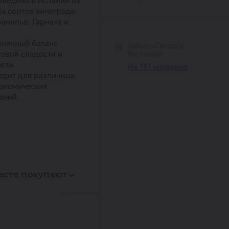
ведено в Испании из
а сортов винограда
анильо, Гарнача и
оничный баланс
Забрать Сегодня
овой сладости и
Бесплатно
сти.
Из 131 магазине
одит для различных
ономических
аний.
есте покупают