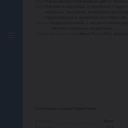
Цвет
Насыщенный рубиновый цвет с тёмным
Вкус
Мягкий и округлый, с приятной сладос
нежными танинами, оттенками фруктов 
переходящий в приятное послевкусие.
Аромат
Выразительный, с нотами спелых кр
лёгкими пряными акцентами.
Название на русском
Вино Мучо Мас красно
Основные характеристики:
Каталог
Вино
Крепость
13.5