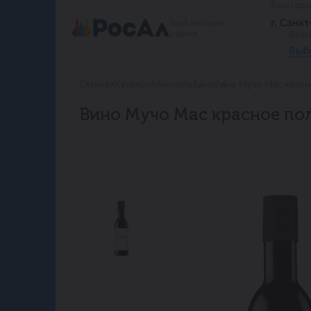
Ваш гор
г. Санк
Твой магазин
у дома
Ваш 
Выб
Главная
Каталог
Алкоголь
Вино
Вино Мучо Мас красн
Вино Мучо Мас красное по