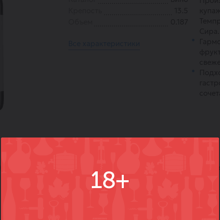
Произ
Крепость
13.5
купаж
Темпр
Объем
0.187
Сира.
Гарм
Все характеристики
фрукт
свеже
Подх
гастр
сочет
)
Вопросы
Где купить
Вм
18+