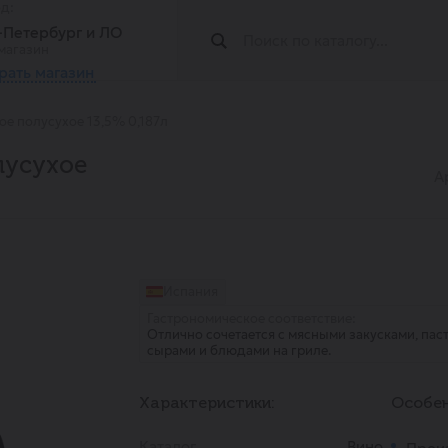
од:
т-Петербург и ЛО
магазин
рать магазин
ое полусухое 13,5% 0,187л
лусухое
А
Испания
Гастрономическое соответствие:
Отлично сочетается с мясными закусками, пас
сырами и блюдами на гриле.
Характеристики:
Особен
Каталог
Вино