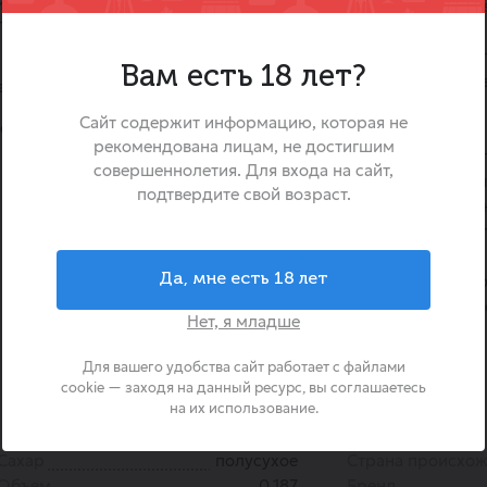
и оттенками.
Вино «Mucho Mas» красно
тью, которая сбалансирована
яркое и выразительное
и лёгкой ванили,
созданное из тщательно о
Вам есть 18 лет?
сортов винограда, включая Т
асных и тёмных ягод, вишни и
и Сира. Оно удивляет с
Сайт содержит информацию, которая не
е полусухое
гармонией, раскрывая
рекомендована лицам, не достигшим
наполненный сочными фрук
совершеннолетия. Для входа на сайт,
нюансами. Это вино идеальн
подтвердите свой возраст.
кто ищет сбалансиров
деликатной сладостью, с
повседневный ужин или
Да, мне есть 18 лет
дополнением к празднично
мини-формат позволяет на
Нет, я младше
любой ситуации.
Для вашего удобства сайт работает с файлами
cookie — заходя на данный ресурс, вы соглашаетесь
на их использование.
Сахар
полусухое
Страна происхо
Объем
0.187
Бренд