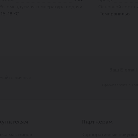
Рекомендуемая температура подачи
Основной сорт в
16–18 °С
Темпранильо
учайте личные
Оформляя заказ, вы со
купателям
Партнерам
еса магазинов
Корпоративные покупки