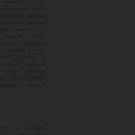
е полусухое — это
 испанское вино,
тобранных красных
емпранильо, Гарнача
воей мягкостью и
 богатый букет,
товыми и ягодными
о подойдёт для тех,
анный напиток с
пособный украсить
 стать отличным
му столу. Удобный
сладиться вином в
ждения
Испания
Mucho Mas