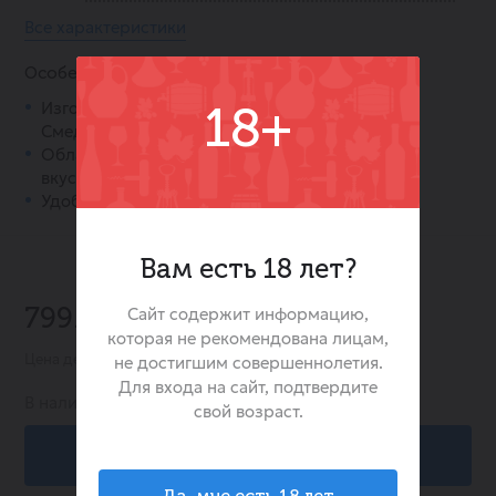
Все характеристики
Особенности:
Изготовлено из автохтонного сорта винограда
18+
Смедеревка.
Обладает сбалансированным и освежающим
вкусом.
Удобный формат бутылки объёмом 1 л.
Вам есть 18 лет?
-25%
Сайт содержит информацию,
799.00 ₽
1 059.00 ₽
которая не рекомендована лицам,
Цена действительна при заказе в интернет-магазине
не достигшим совершеннолетия.
Для входа на сайт, подтвердите
В наличии:
8
свой возраст.
В корзину