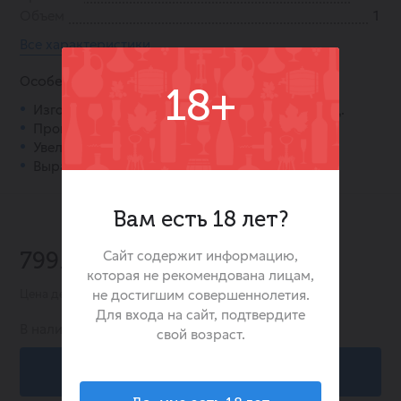
Объем
1
Все характеристики
Особенности:
18+
Изготовлено из 100% винограда сорта Вранец.
Произведено в Северной Македонии.
Увеличенный объём бутылки (1 литр).
Выразительный и полнотелый вкус.
Вам есть 18 лет?
-25%
Сайт содержит информацию,
799.00 ₽
1 059.00 ₽
которая не рекомендована лицам,
не достигшим совершеннолетия.
Цена действительна при заказе в интернет-магазине
Для входа на сайт, подтвердите
В наличии:
99
свой возраст.
В корзину