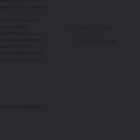
зведено из 100%
рада сорта Совиньон
ое и освежающее
 сухое вино.
Забрать Сегодня
дает приятным
Бесплатно
товым ароматом и
Из 86 магазинах
ящим вкусом.
ьно подходит для
го сезона и лёгких
.
есте покупают