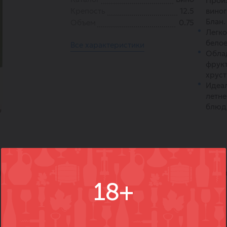
Прои
Крепость
12.5
виног
Блан.
Объем
0.75
Легк
белое
Все характеристики
Обла
фрук
хруст
Идеал
летне
блюд
)
Вопросы
Где купить
Вм
18+