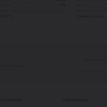
Объем
0.75
Бренд
Рекомендуемая температура подачи
Основной сорт в
8–10 °С
Совиньон Блан
учайте личные
Оформляя заказ, вы со
купателям
Партнерам