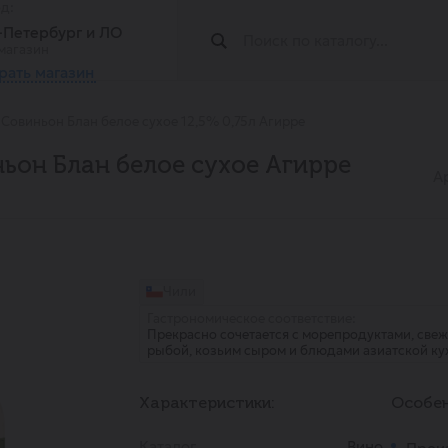
од:
т-Петербург и ЛО
магазин
рать магазин
 Совиньон Блан белое сухое 12,5% 0,75л Агирре
ьон Блан белое сухое Агирре
А
Чили
Гастрономическое соответствие:
Прекрасно сочетается с морепродуктами, свеж
рыбой, козьим сыром и блюдами азиатской ку
Характеристики:
Особен
Каталог
Вино