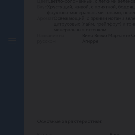
Цвет
Светло-соломенный, с лёгкими зелено
Вкус
Хрустящий, живой, с приятной, бодр
фруктово-минеральными тонами, перех
Аромат
Освежающий, с яркими нотами зелё
цитрусовых (лайм, грейпфрут) и то
минеральным оттенком.
Название на
Вино Вьехо Марчанте С
русском
Агирре
Основные характеристики:
Каталог
Вино