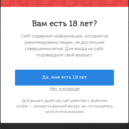
ватыми бликами.
Вино «Вьехо Марчанте Сов
ящей кислинкой и выраженными
яркое и освежающее бе
одящий в чистое послевкусие.
произведенное в Чили. Он
ного яблока, крыжовника,
чистоту и энергию сорт
Вам есть 18 лет?
нким травянистым или
выращенного в уникальном ч
овиньон Блан белое сухое
где прохладные бризы с Тих
Сайт содержит информацию, которая не
сочетаются с жарким сол
рекомендована лицам, не достигшим
условия позволяют виногр
совершеннолетия. Для входа на сайт,
Блан развивать сво
подтвердите свой возраст.
ароматическую палитру, от
до тонких травянистых но
прекрасным дополнением 
Да, мне есть 18 лет
освежающим напитком д
вечеров или аперитивом, с
Нет, я младше
аппетит.
Для вашего удобства сайт работает с файлами
cookie — заходя на данный ресурс, вы соглашаетесь
на их использование.
Сахар
сухое
Страна происхо