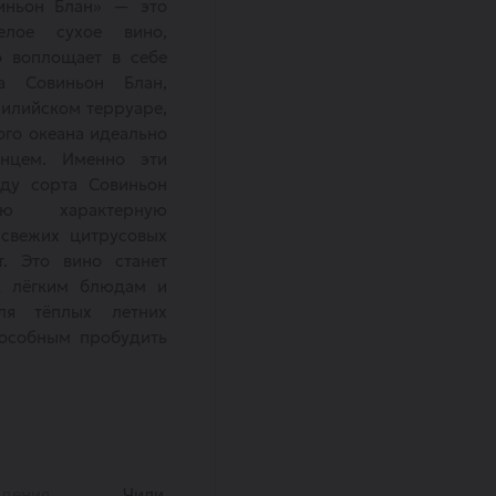
иньон Блан» — это
лое сухое вино,
о воплощает в себе
а Совиньон Блан,
илийском терруаре,
ого океана идеально
нцем. Именно эти
аду сорта Совиньон
ю характерную
 свежих цитрусовых
т. Это вино станет
к лёгким блюдам и
ля тёплых летних
пособным пробудить
ждения
Чили