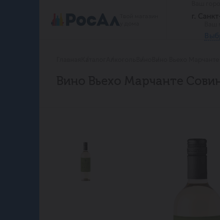
Ваш гор
г. Санк
Твой магазин
у дома
Ваш 
Выб
Главная
Каталог
Алкоголь
Вино
Вино Вьехо Марчанте
Вино Вьехо Марчанте Совин