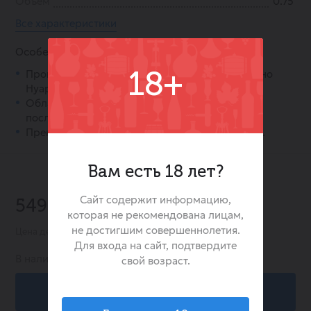
Объем
0.75
Все характеристики
Особенности:
Произведено из винограда сортов Мерло, Пино
18+
Нуар и Каберне Фран.
Обладает сложным ароматом и богатым
послевкусием.
Прекрасный выбор для мясных блюд и сыров.
Вам есть 18 лет?
-17%
Сайт содержит информацию,
549.00 ₽
665.00 ₽
которая не рекомендована лицам,
не достигшим совершеннолетия.
Цена действительна при заказе в интернет-магазине
Для входа на сайт, подтвердите
В наличии:
342
свой возраст.
В корзину