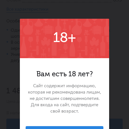
Все характеристики
Особенности:
Один из самых продаваемых купажированных
18+
шотландских виски в мире.
В основе купажа более 50 односолодовых и 4
зерновых виски.
Универсален в употреблении: подходит для
дегустации и коктейлей.
Вам есть 18 лет?
Сайт содержит информацию,
-20%
1 489.00 ₽
которая не рекомендована лицам,
1 855.00 ₽
не достигшим совершеннолетия.
Цена действительна при заказе в интернет-магазине
Для входа на сайт, подтвердите
свой возраст.
В наличии:
1
В корзину