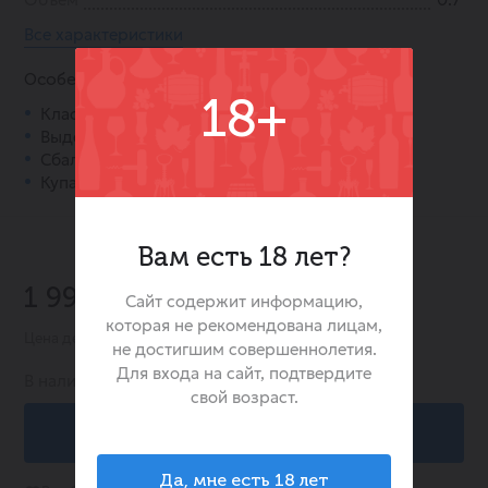
Все характеристики
Особенности:
18+
Классический шотландский виски.
Выдержка в дубовых бочках.
Сбалансированный и мягкий вкус.
Купаж зерновых и односолодовых спиртов.
Вам есть 18 лет?
-20%
1 999.00 ₽
Сайт содержит информацию,
2 499.00 ₽
которая не рекомендована лицам,
Цена действительна при заказе в интернет-магазине
не достигшим совершеннолетия.
Для входа на сайт, подтвердите
В наличии:
626
свой возраст.
В корзину
Да, мне есть 18 лет