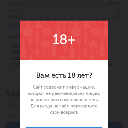
Каталог
Водка
Крепость
40
Объем
0.5
Все характеристики
18+
Особенности:
Изготовлена на основе спирта класса «Альфа».
Современная система очистки и мягкий,
сбалансированный вкус.
Подходит для классической подачи и коктейлей.
Вам есть 18 лет?
Сайт содержит информацию,
которая не рекомендована лицам,
549.00 ₽
не достигшим совершеннолетия.
Цена действительна при заказе в интернет-магазине
Для входа на сайт, подтвердите
свой возраст.
В наличии:
586