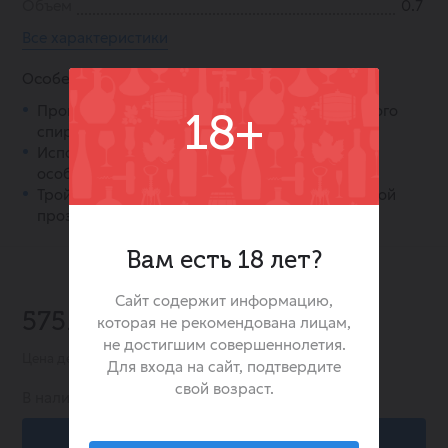
Объем
0.7
Все характеристики
Особенности:
Произведена из высококачественного зернового
18+
спирта класса «Люкс».
Используется настой пшеницы для придания
особой мягкости.
Тройная фильтрация для достижения идеальной
прозрачности и чистоты.
Вам есть 18 лет?
Сайт содержит информацию,
-19%
575.00 ₽
которая не рекомендована лицам,
713.00 ₽
не достигшим совершеннолетия.
Цена действительна при заказе в интернет-магазине
Для входа на сайт, подтвердите
свой возраст.
В наличии:
0
В корзину