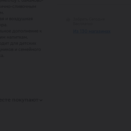
меллоу с бананово-
нично-сливочным
м.
ая и воздушная
Забрать Сегодня
Бесплатно
ура.
ьное дополнение к
Из 130 магазинах
им напиткам.
дит для детских
ников и семейного
а.
есте покупают