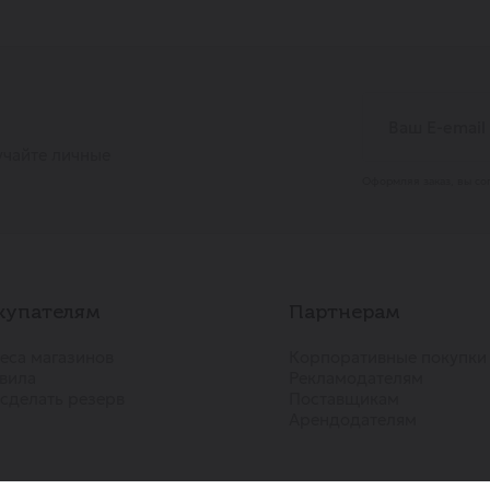
учайте личные
Оформляя заказ, вы со
купателям
Партнерам
еса магазинов
Корпоративные покупки
вила
Рекламодателям
 сделать резерв
Поставщикам
Арендодателям