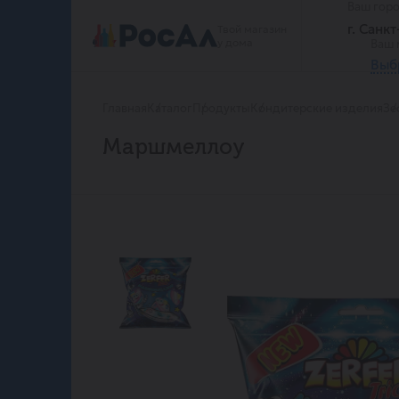
Ваш гор
г. Санк
Твой магазин
у дома
Ваш 
Выб
Главная
Каталог
Продукты
Кондитерские изделия
Зе
Маршмеллоу