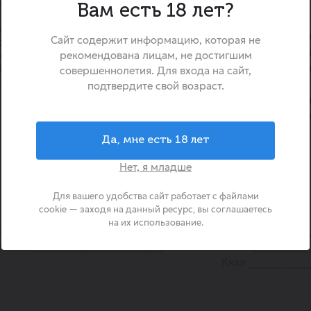
ый (ваниль) и солнечно-
«Zerfer Trio» — это возд
Вам есть 18 лет?
нежным вкусом, созданный 
 вкусом спелой клубники и
лёгкие и сливочные десер
Сайт содержит информацию, которая не
еским ванильным акцентом.
популярных вкусов – клубник
и фруктовыми нотами
рекомендована лицам, не достигшим
делает его идеальным лак
тёплым ванильным оттенком.
совершеннолетия. Для входа на сайт,
рио клубника/ваниль/банан
ситуации. Этот десерт 
подтвердите свой возраст.
необыкновенно нежной тек
тающей во рту. Он идеальн
украшения, так и для уютных
Да, мне есть 18 лет
какао.
Нет, я младше
Для вашего удобства сайт работает с файлами
cookie — заходя на данный ресурс, вы соглашаетесь
на их использование.
Страна происхождения
Россия
Бренд
Жиры
0.04
Белки
Ккал