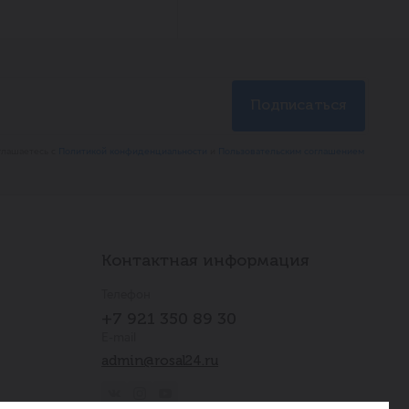
глашаетесь с
Политикой конфиденциальности
и
Пользовательским соглашением
Контактная информация
Телефон
+7 921 350 89 30
E-mail
admin@rosal24.ru