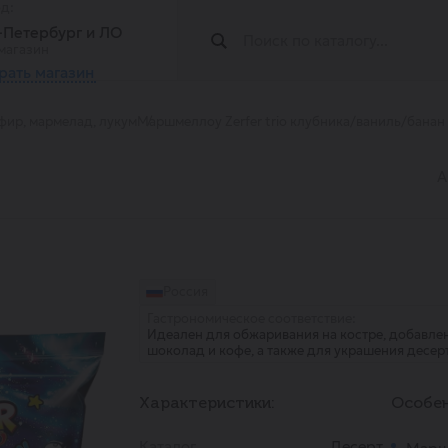
од:
т-Петербург и ЛО
магазин
рать магазин
фир, мармелад, лукум
Маршмеллоу Zerfer trio клубника/ваниль/банан
А
Россия
Гастрономическое соответствие:
Идеален для обжаривания на костре, добавлен
шоколад и кофе, а также для украшения десер
Характеристики:
Особен
Каталог
Десерт