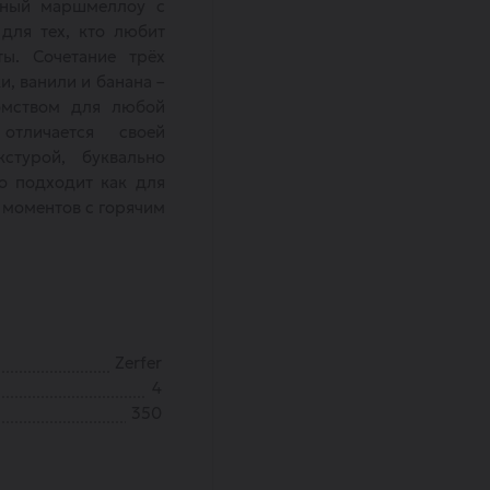
ушный маршмеллоу с
для тех, кто любит
ты. Сочетание трёх
и, ванили и банана –
омством для любой
отличается своей
стурой, буквально
о подходит как для
 моментов с горячим
Zerfer
4
350