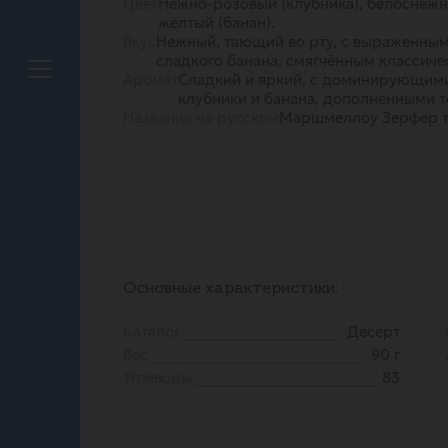
Цвет
Нежно-розовый (клубника), белоснежн
жёлтый (банан).
Вкус
Нежный, тающий во рту, с выраженным
сладкого банана, смягчённым классич
Аромат
Сладкий и яркий, с доминирующим
клубники и банана, дополненными 
Название на русском
Маршмеллоу Зерфер т
Основные характеристики:
Каталог
Десерт
Вес
90 г
Углеводы
83