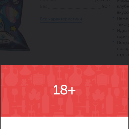
Марш
Вес
90 г
клуб
вкусо
Нежн
Все характеристики
текст
Идеал
горяч
Подхо
празд
отдых
18+
)
Вопросы
Где купить
Вм