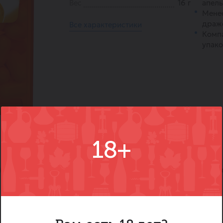
Вес
16 г
апель
Менее
драж
Все характеристики
Компа
упако
18+
)
Вопросы
Где купить
Вм