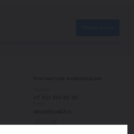
глашаетесь с
Политикой конфиденциальности
и
Пользовательским соглашением
Контактная информация
Телефон
+7 921 350 89 30
E-mail
admin@rosal24.ru