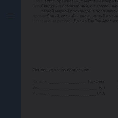
Цвет
Светло-оранжевый, с матовым покрыт
Вкус
Сладкий и освежающий, с выраженным
лёгкой мятной прохладой в послевкуси
Аромат
Яркий, свежий и насыщенный аромат
Название на русском
Драже Тик Так Апельс
Основные характеристики:
Каталог
Конфеты
Вес
16 г
Углеводы
94.9