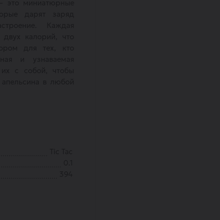
 — это миниатюрные
орые дарят заряд
строение. Каждая
 двух калорий, что
ором для тех, кто
ная и узнаваемая
 их с собой, чтобы
 апельсина в любой
Tic Tac
0.1
394