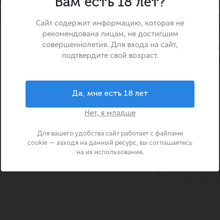
Вам есть 18 лет?
ием.
Драже «Tic Tac» Апельсин
и цитрусовыми нотками и
освежающие конфеты, кот
и.
Сайт содержит информацию, которая не
свежести и отличное на
 спелого апельсина.
рекомендована лицам, не достигшим
подушечка содержит менее
ин
совершеннолетия. Для входа на сайт,
делает их идеальным выб
подтвердите свой возраст.
следит за фигурой. Удоб
упаковка позволяет носить
наслаждаться ярким вкусом
момент.
Да, мне есть 18 лет
Нет, я младше
Для вашего удобства сайт работает с файлами
cookie — заходя на данный ресурс, вы соглашаетесь
Страна происхождения
Ирландия
Бренд
на их использование.
Жиры
6
Белки
Ккал