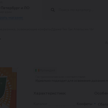
од:
т-Петербург и ЛО
магазин
рать магазин
в.резинка, освежающие конфеты
Драже Тик Так Апельсин 16г
г
А
Ирландия
Гастрономическое соответствие:
Идеально подходит для освежения дыхания по
Характеристики:
Особен
Каталог
Конфеты
Сбал