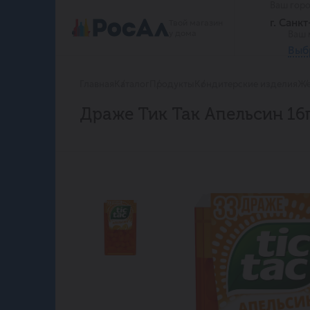
Ваш гор
г. Санк
Твой магазин
у дома
Ваш 
Выб
Главная
Каталог
Продукты
Кондитерские изделия
Же
Драже Тик Так Апельсин 16