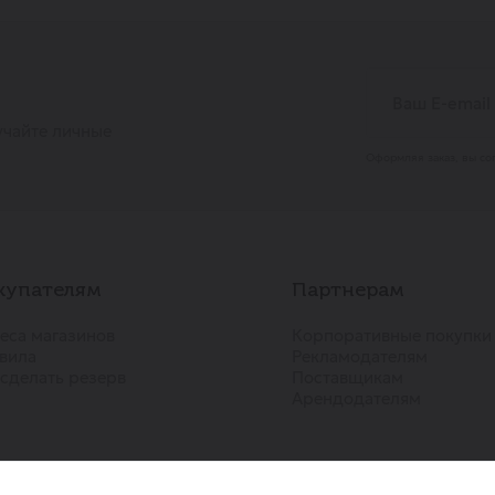
учайте личные
Оформляя заказ, вы со
купателям
Партнерам
еса магазинов
Корпоративные покупки
вила
Рекламодателям
 сделать резерв
Поставщикам
Арендодателям