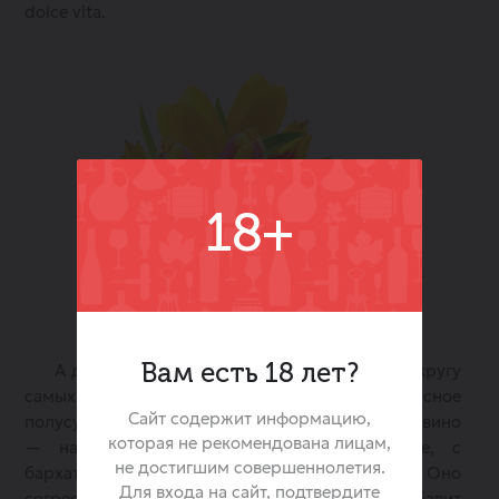
dolce vita.
18+
А для более спокойного, уютного вечера в кругу
Вам есть 18 лет?
самых близких отлично подойдет красное
Сайт содержит информацию,
полусухое вино «
Гран Рохо Темпранильо
». Это вино
которая не рекомендована лицам,
— настоящая испанская страсть в бокале, с
не достигшим совершеннолетия.
бархатистым вкусом и ягодными нотками. Оно
Для входа на сайт, подтвердите
согреет, если вечер прохладный, и добавит