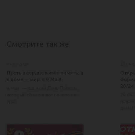
Смотрите так же
04.05.2026
23.04.
Пусть в сердце живёт память, а
Откры
в доме — мир: с 9 Мая!
форма
26/24
9 Мая — Великий День Победы,
который объединяет поколения.
24.04.
Ура!
новом 
дома! 