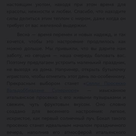
настоящим уютом, находя при этом время для
красоты, нежности и любви. Спасибо, что находите
силы делиться этим теплом с миром, даже когда он
требует от вас железной выдержки.
Весна — время перемен и новых надежд, и так
хочется, чтобы это настроение продлилось как
можно дольше. Мы привыкли, что вы дарите нам
заботу, но сегодня — наша очередь баловать вас.
Поэтому предлагаем устроить маленький праздник,
не выходя из дома. Например, открыть бутылочку
игристого, чтобы отметить этот день по-особенному.
Прекрасным выбором станет «
Селли Просекко
Вальдоббиадене Супериоре
» — изысканное
итальянское просекко с его живыми пузырьками и
свежим, чуть фруктовым вкусом. Оно словно
создано для весеннего настроения: легкое,
искристое, как первый солнечный луч. Бокал такого
просекко станет идеальным началом праздничного
вечера, наполнив его атмосферой итальянского