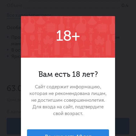
Объем
0.4
Все характеристики
Особенности:
18+
Производится в стиле Hard Lemonade со вкусом
манго и личи.
В основе — классическая пивная база.
Яркий тропический вкус и аромат.
Вам есть 18 лет?
-25%
Сайт содержит информацию,
63.00 ₽
84.00 ₽
которая не рекомендована лицам,
не достигшим совершеннолетия.
Цена действительна при заказе в интернет-магазине
Для входа на сайт, подтвердите
В наличии:
7
свой возраст.
В корзину