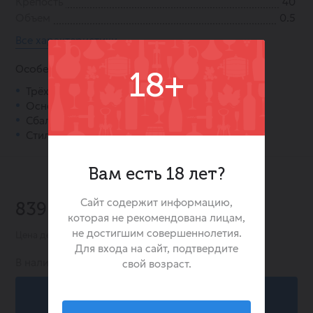
Крепость
40
Объем
0.5
Все характеристики
Особенности:
18+
Трёхлетняя выдержка в дубовых бочках.
Основа из солодовых и зерновых спиртов.
Сбалансированный профиль.
Стильный ретро-дизайн бутылки.
Вам есть 18 лет?
Сайт содержит информацию,
839.00 ₽
которая не рекомендована лицам,
не достигшим совершеннолетия.
Цена действительна при заказе в интернет-магазине
Для входа на сайт, подтвердите
В наличии:
856
свой возраст.
В корзину