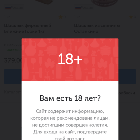
Россия
Россия
1 кг
0
1 кг
0
Шашлык фирменный
Шашлык из свинины
Ближние Горки 1кг
Останкино
В наличии в
В наличии в
1 магазине
1 магазине
18+
379.00 ₽
349.00 ₽
В корзину
В корзину
Каталог:
Каталог:
Шашлык/Колбаски
Шашлык/Колбаски
Вам есть 18 лет?
Сайт содержит информацию,
которая не рекомендована лицам,
не достигшим совершеннолетия.
Для входа на сайт, подтвердите
свой возраст.